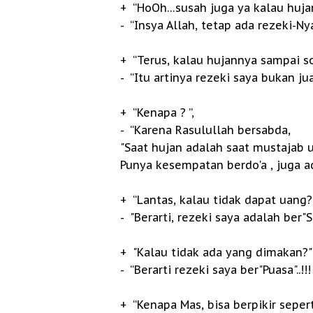
+ “HoOh…susah juga ya kalau hujan b
- “Insya Allah, tetap ada rezeki-Nya
+ “Terus, kalau hujannya sampai sor
- “Itu artinya rezeki saya bukan ju
+ “Kenapa ? ”,
- “Karena Rasulullah bersabda,
"Saat hujan adalah saat mustajab u
Punya kesempatan berdo'a , juga ad
+ “Lantas, kalau tidak dapat uang?”
- "Berarti, rezeki saya adalah ber"Saba
+ "Kalau tidak ada yang dimakan?" .
- “Berarti rezeki saya ber"Puasa"..!!! 
+ “Kenapa Mas, bisa berpikir seperti