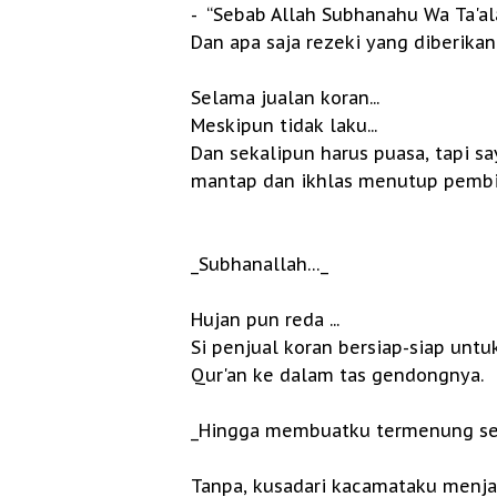
- “Sebab Allah Subhanahu Wa Ta'al
Dan apa saja rezeki yang diberika
Selama jualan koran...
Meskipun tidak laku...
Dan sekalipun harus puasa, tapi s
mantap dan ikhlas menutup pembic
_Subhanallah…_
Hujan pun reda ...
Si penjual koran bersiap-siap unt
Qur'an ke dalam tas gendongnya.
_Hingga membuatku termenung se
Tanpa, kusadari kacamataku menja