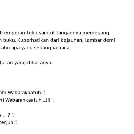
k di emperan toko sambil tangannya memegang
h buku. Kuperhatikan dari kejauhan, lembar demi
tahu apa yang sedang ia baca.
Qur'an yang dibacanya.
i Wabarakaatuh...",
Wabarahkaatuh ...!!! ".
.. ? ",
erjual".