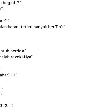
egini...? " ,
”.
e? ".
alan koran, tetapi banyak ber"Do'a"
ntuk berdo'a."
alah rezeki-Nya”.
.
r"...!!! ".
..
".
 itu? ”.