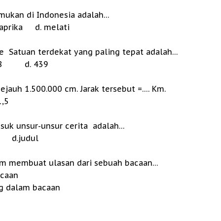
mukan di Indonesia adalah…
prika d. melati
e Satuan terdekat yang paling tepat adalah…
8 d. 439
ejauh 1.500.000 cm. Jarak tersebut =…. Km.
,5
masuk unsur-unsur cerita adalah…
 d.judul
lum membuat ulasan dari sebuah bacaan…
acaan
g dalam bacaan
caan