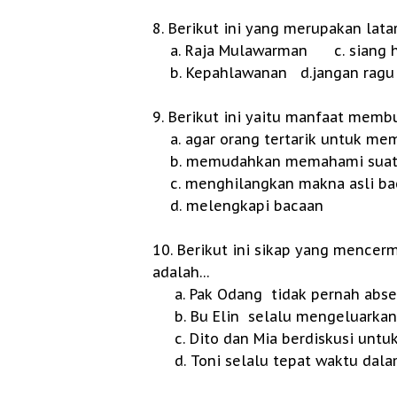
8. Berikut ini yang merupakan lata
a. Raja Mulawarman
c. siang
b. Kepahlawanan
d.jangan rag
9. Berikut ini yaitu manfaat memb
a. agar orang tertarik untuk me
b. memudahkan memahami suat
c. menghilangkan makna a
d. melengkapi bacaan
10. Berikut ini sikap yang mence
adalah…
a. Pak Odang tidak pernah absen k
b. Bu Elin selalu mengeluarkan
c. Dito dan Mia berdiskusi untu
d. Toni selalu tepat waktu dala