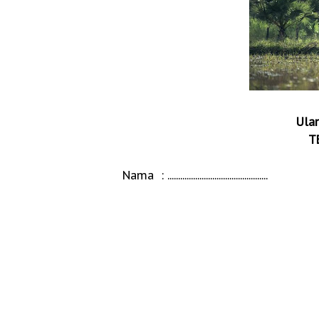
Ula
T
Nama
: ...............................................