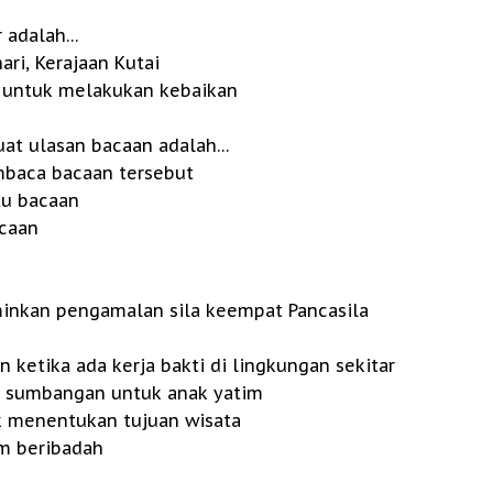
r adalah…
 hari, Kerajaan Kutai
u untuk melakukan kebaikan
uat ulasan bacaan adalah…
mbaca bacaan tersebut
u bacaan
sli bacaan
rminkan pengamalan sila keempat Pancasila
etika ada kerja bakti di lingkungan sekitar
 sumbangan untuk anak yatim
k menentukan tujuan wisata
m beribadah