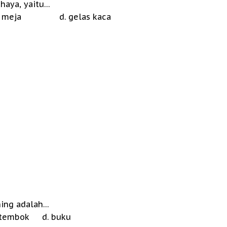
haya, yaitu…
eja d. gelas kaca
ning adalah…
tembok d. buku