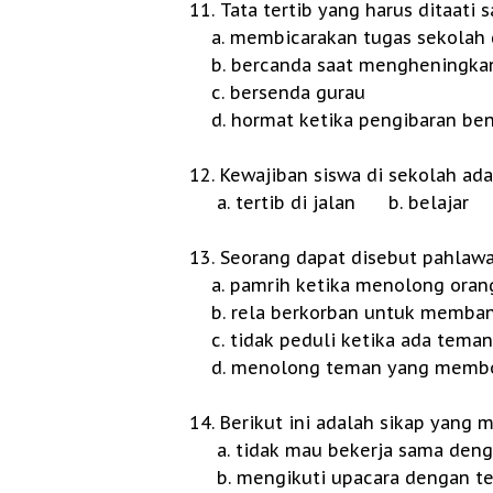
11. Tata tertib yang harus ditaati
a. membicarakan tugas sekolah
b. bercanda saat mengheningkan
c. bersenda gurau
d. hormat ketika pengibaran be
12. Kewajiban siswa di sekolah ad
a. tertib di jalan b. belaja
13. Seorang dapat disebut pahlawa
a. pamrih ketika menolong orang
b. rela berkorban untuk memba
c. tidak peduli ketika ada teman
d. menolong teman yang memb
14. Berikut ini adalah sikap yang
a. tidak mau bekerja sama den
b. mengikuti upacara dengan te