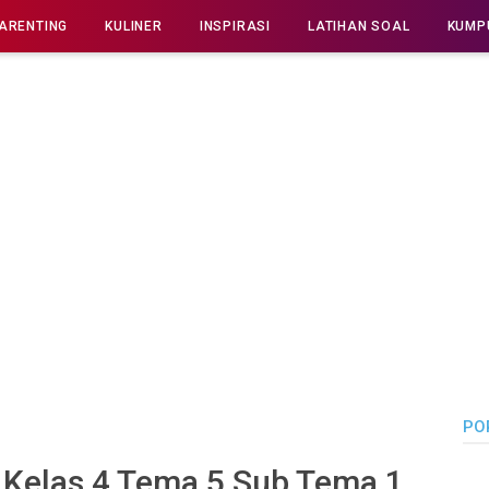
ARENTING
KULINER
INSPIRASI
LATIHAN SOAL
KUMP
PO
 Kelas 4 Tema 5 Sub Tema 1