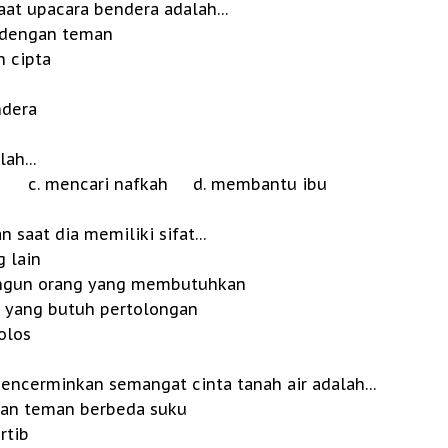
 saat upacara bendera adalah…
 dengan teman
 cipta
ndera
alah…
r c. mencari nafkah d. membantu ibu
n saat dia memiliki sifat…
 lain
ngun orang yang membutuhkan
 yang butuh pertolongan
olos
 mencerminkan semangat cinta tanah air adalah…
gan teman berbeda suku
rtib