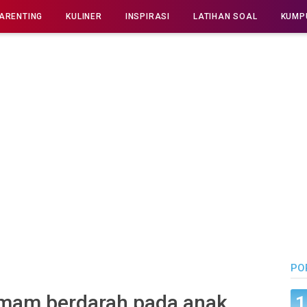
ARENTING
KULINER
INSPIRASI
LATIHAN SOAL
KUMP
PO
emam berdarah pada anak