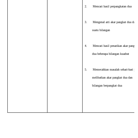
2.
Mencari hasil perpangkatan dua
3.
Mengenal arti akar pangkat dua dari
suatu bilangan
4.
Mencari hasil penarikan akar pangka
dua beberapa bilangan kuadrat
5.
Memecahkan masalah sehari-hari ya
melibatkan akar pangkat dua dan
bilangan berpangkat dua