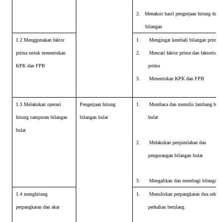
2.
Menaksir hasil pengerjaan hitung dua
bilangan
1.2 Menggunakan faktor
1.
Mengingat kembali bilangan prima
prima untuk menentukan
2.
Mencari faktor prima dan faktorisasi
KPK dan FPB
prima
3.
Menentukan KPK dan FPB
1.3 Melakukan operasi
Pengerjaan hitung
1.
Membaca dan menulis lambang bila
hitung campuran bilangan
bilangan bulat
bulat
bulat
2.
Melakukan penjumlahan dan
pengurangan bilangan bulat.
3.
Mengalikan dan membagi bilangan b
1.4 menghitung
1.
Menuliskan perpangkatan dua sebaga
perpangkatan dan akar
perkalian berulang