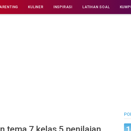
ARENTING
KULINER
INSPIRASI
LATIHAN SOAL
KUMP
PO
 tema 7 kelas 5 penilaian