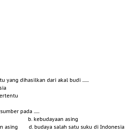
yang dihasilkan dari akal budi .......
ia
rtentu
mber pada ......
 b. kebudayaan asing
n asing d. budaya salah satu suku di Indonesia