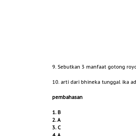
9. Sebutkan 3 manfaat gotong roy
10. arti dari bhineka tunggal ika adal
pembahasan
1. B
2. A
3. C
4. A