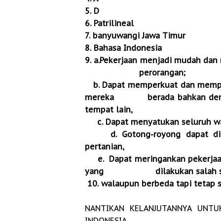
5. D
6. Patrilineal
7. banyuwangi Jawa Timur
8. Bahasa Indonesia
9. a.Pekerjaan menjadi mudah da
perorangan;
b. Dapat memperkuat dan memper
mereka berada bahkan dengan 
tempat lain,
c. Dapat menyatukan seluruh war
d. Gotong-royong dapat dilak
pertanian,
e. Dapat meringankan pekerjaan
yang dilakukan salah satu
10. walaupun berbeda tapi tetap 
NANTIKAN KELANJUTANNYA UNTUK
INDONESIA