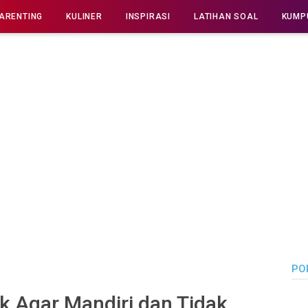
ARENTING
KULINER
INSPIRASI
LATIHAN SOAL
KUMP
PO
k Agar Mandiri dan Tidak