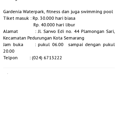
Gardenia Waterpark, fitness dan juga swimming pool
Tiket masuk : Rp. 30.000 hari biasa
Rp. 40.000 hari libur
Alamat : Jl. Sarwo Edi no. 44 Plamongan Sari,
Kecamatan Pedurungan Kota Semarang
Jam buka : pukul 06.00 sampai dengan pukul
20.00
Telpon : (024) 6713222
.