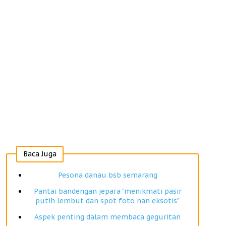
Baca Juga
Pesona danau bsb semarang
Pantai bandengan jepara "menikmati pasir
putih lembut dan spot foto nan eksotis"
Aspek penting dalam membaca geguritan