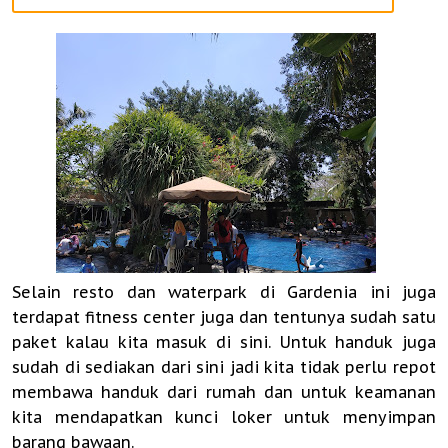
Selain resto dan waterpark di Gardenia ini juga
terdapat fitness center juga dan tentunya sudah satu
paket kalau kita masuk di sini. Untuk handuk juga
sudah di sediakan dari sini jadi kita tidak perlu repot
membawa handuk dari rumah dan untuk keamanan
kita mendapatkan kunci loker untuk menyimpan
barang bawaan.