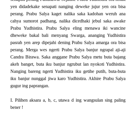
yen didadekake senapati nanging deweke jujur yen ora bisa
perang. Prabu Salya kaget nalika saka kadohan weruh ana
cahya sumorot padhang, nalika dicedhaki jebul saka awake
Prabu Yudhistira. Prabu Salya eling menawa iki wancine
dheweke bakal bali menyang Swarga, ananging Yudhistira
pasrah yen arep dipejahi dening Prabu Salya amarga ora bisa
perang. Merga wes ngerti Prabu Salya banjur ngrapal aji-aji
Candra Birawa. Saka anggane Prabu Salya metu buta bajang
akeh banget, buta iku banjur ngrubut lan nyokoti Yudhistira.
Nanging bareng ngerti Yudhistira iku getihe putih, buta-buta
iku banjur nunggal jiwa karo Yudhistira. Akhire Prabu Salya
gugur ing paprangan.
I. Pilihen aksara a, b, c, utawa d ing wangsulan sing paling
bener !