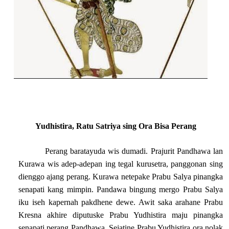
Yudhistira, Ratu Satriya sing Ora Bisa Perang
Perang baratayuda wis dumadi. Prajurit Pandhawa lan
Kurawa wis adep-adepan ing tegal kurusetra, panggonan sing
dienggo ajang perang. Kurawa netepake Prabu Salya pinangka
senapati kang mimpin. Pandawa bingung mergo Prabu Salya
iku iseh kapernah pakdhene dewe. Awit saka arahane Prabu
Kresna akhire diputuske Prabu Yudhistira maju pinangka
senapati perang Pandhawa. Sejatine Prabu Yudhistira ora nolak