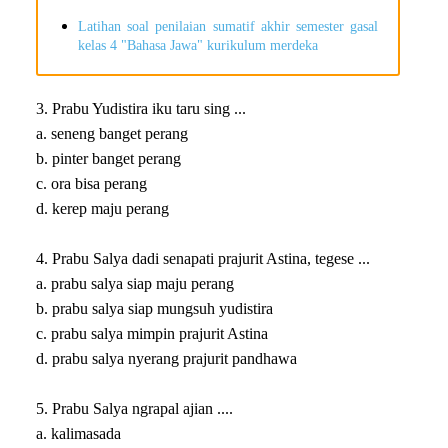
Latihan soal penilaian sumatif akhir semester gasal
kelas 4 "Bahasa Jawa" kurikulum merdeka
3. Prabu Yudistira iku taru sing ...
a. seneng banget perang
b. pinter banget perang
c. ora bisa perang
d. kerep maju perang
4. Prabu Salya dadi senapati prajurit Astina, tegese ...
a. prabu salya siap maju perang
b. prabu salya siap mungsuh yudistira
c. prabu salya mimpin prajurit Astina
d. prabu salya nyerang prajurit pandhawa
5. Prabu Salya ngrapal ajian ....
a. kalimasada