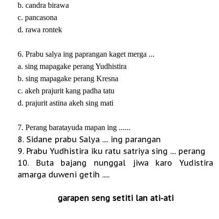
b. candra birawa
c. pancasona
d. rawa rontek
6. Prabu salya ing paprangan kaget merga ...
a. sing mapagake perang Yudhistira
b. sing mapagake perang Kresna
c. akeh prajurit kang padha tatu
d. prajurit astina akeh sing mati
7. Perang baratayuda mapan ing ......
8. Sidane prabu Salya .... ing parangan
9. Prabu Yudhistira iku ratu satriya sing .... perang
10. Buta bajang nunggal jiwa karo Yudistira
amarga duweni getih .....
garapen seng setiti lan ati-ati