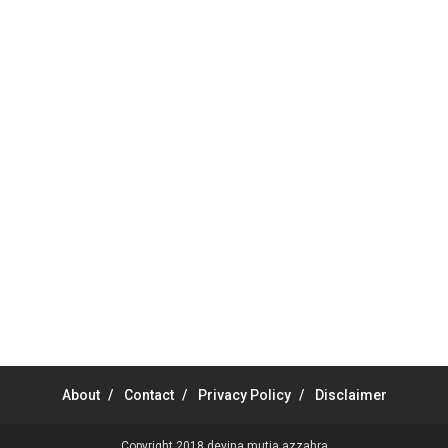
About
Contact
Privacy Policy
Disclaimer
Copyright 2018
devina mutia azzahra